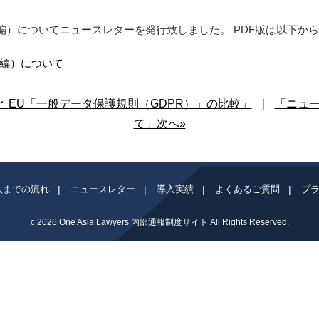
編）についてニュースレターを発行致しました。 PDF版は以下か
後編）について
 EU「一般データ保護規則（GDPR）」の比較」
｜
「ニュ
て」次へ»
入までの流れ
ニュースレター
導入実績
よくあるご質問
プ
c 2026
One Asia Lawyers 内部通報制度サイト
All Rights Reserved.