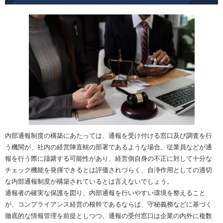
内部通報制度の構築にあたっては、通報を受け付ける窓口及び調査を行
う機関が、社内の経営陣直轄の部署であるような場合、従業員などが通
報を行う際に躊躇する可能性があり、経営側自身の不正に対して十分な
チェック機能を発揮できるとは評価されづらく、自浄作用としての適切
な内部通報制度が構築されているとは言えないでしょう。
通報者の確実な保護を図り、内部通報を行いやすい環境を整えること
が、コンプライアンス経営の根幹であるならば、守秘義務などに基づく
徹底的な情報管理を前提としつつ、通報の受付窓口は企業の内外に複数