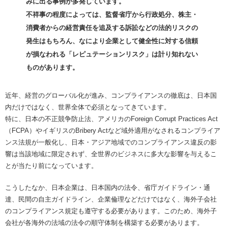
みに出る事例が多発しています。
不祥事の程度によっては、監督省庁から行政処分、株主・
消費者からの経営責任を追及する訴訟などの法的リスクの
発生はもちろん、なにより企業として健全性に対する信頼
が損なわれる「レピュテーションリスク」は計り知れない
ものがあります。
近年、経営のグローバル化が進み、コンプライアンスの徹底は、日本国
内だけではなく、世界全体で必須となってきています。
特に、日本の不正競争防止法、アメリカのForeign Corrupt Practices Act
（FCPA）やイギリスのBribery Actなど域外適用がなされるコンプライア
ンス法規が一般化し、日本・アジア地域でのコンプライアンス違反の影
響は当該地域に限定されず、全世界のビジネスに多大な影響を与えるこ
とが当たり前になっています。
こうしたなか、日本企業は、日本国内の法令、省庁ガイドライン・通
達、民間の自主ガイドライン、企業倫理などだけではなく、海外子会社
のコンプライアンス規定も遵守する必要があります。このため、海外子
会社が各海外の法域の法令の順守体制を構築する必要があります。